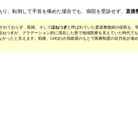
あり、転倒して手首を痛めた場合でも、病院を受診せず、
直接
されておらず、医師、そして
ほねつぎ
と呼ばれていた柔道整復師の役割も、
ほねつぎが、グラデーション的に混在した形で地域医療を支えていた時代で
なかったと言えます。戦後、GHQの占領政策のもとで医療制度の近代化が進