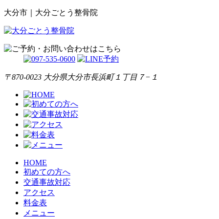
大分市｜大分ごとう整骨院
〒870-0023 大分県大分市長浜町１丁目７−１
HOME
初めての方へ
交通事故対応
アクセス
料金表
メニュー