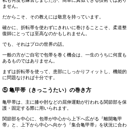
私も何度も練習しましたが、簡単に真似できる技術ではあり
ません。
だからこそ、その教えには敬意を持っています。
確かに、折転帯を使わずにきれいに巻けることこそ、柔道整
復師にとっては至高なのかもしれません。
でも、それはプロの世界の話。
一般の方がご自宅で包帯を巻く機会は、一生のうちに何度も
あるものではありません。
まずは折転帯を使って、患部にしっかりフィットし、機能的
に問題なければ十分です。
⑤ 亀甲帯（きっこうたい）の巻き方
亀甲帯は、主に膝や肘などの屈伸運動が行われる関節部を保
護・固定する際に用いられます。
関節部を中心に、包帯が中心から上下へ広がる『離開亀甲
帯』と、上下から中心へ向かう『集合亀甲帯』を状況に合わ