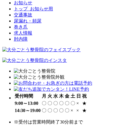
お知らせ
トップ_お知らせ用
交通事故
尿漏れ・頻尿
巻き爪
求人情報
肘内障
受付時間
月
火
水
木
金
土
日
祝
9:00～13:00
〇
〇
〇
〇
〇
〇
×
★
14:30～19:00
〇
〇
〇
〇
〇
×
×
★
※受付は営業時間終了30分前まで