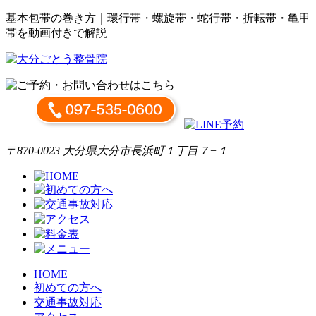
基本包帯の巻き方｜環行帯・螺旋帯・蛇行帯・折転帯・亀甲
帯を動画付きで解説
〒870-0023 大分県大分市長浜町１丁目７−１
HOME
初めての方へ
交通事故対応