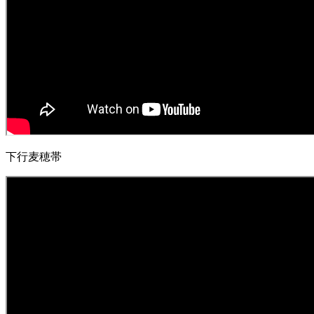
下行麦穂帯