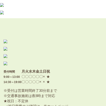
月
火
水
木
金
土
日
祝
受付時間
〇
〇
〇
〇
〇
〇
×
★
9:00～13:00
〇
〇
〇
〇
〇
×
×
★
14:30～19:00
※受付は営業時間終了30分前まで
※交通事故施術は夜8時まで対応
★祝日：不定休