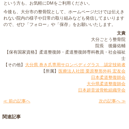
という方も、お気軽にDMをご利用ください。
今後も、大分市の整骨院として、ホームページだけでは伝えき
れない院内の様子や日常の取り組みなども発信してまいります
ので、ぜひ「フォロー」や「保存」をお願いいたします。
文責
大分ごとう整骨院
院長 後藤佑輔
【保有国家資格】柔道整復師・柔道整復師専科教員・社会福祉
士
【その他】
大分県 巻き爪専用サロンペディグラス 認定技術者
【所属】
医療法人社団 栗原整形外科 宏友会
日本柔道整復師会
大分県柔道整復師会
日本超音波骨軟組織学会
≪ 前の記事へ
次の記事へ ≫
関連記事